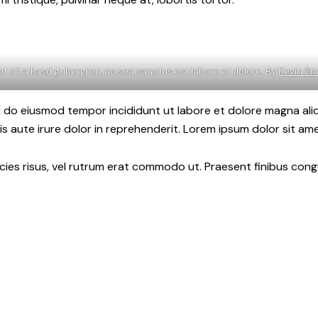
et clita kasd gubergren, no sea sanctus est labore et dolore. By
Kevin Sm
ed do eiusmod tempor incididunt ut labore et dolore magna ali
s aute irure dolor in reprehenderit. Lorem ipsum dolor sit amet
ricies risus, vel rutrum erat commodo ut. Praesent finibus co