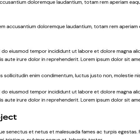
 accusantium doloremque laudantium, totam rem aperiam eaque i
atem accusantium doloremque laudantium, totam rem aperiam eaq
ed do eiusmod tempor incididunt ut labore et dolore magna ali
s aute irure dolor in reprehenderit. Lorem ipsum dolor sit amet
 sollicitudin enim condimentum, luctus justo non, molestie nis
ed do eiusmod tempor incididunt ut labore et dolore magna ali
s aute irure dolor in reprehenderit. Lorem ipsum dolor sit amet
ject
e senectus et netus et malesuada fames ac turpis egestas. Fusc
tristique, pulvinar neque at, lobortis tortor.