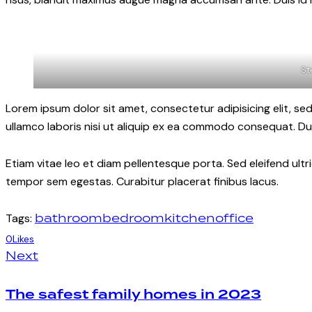
St
Lorem ipsum dolor sit amet, consectetur adipisicing elit, s
ullamco laboris nisi ut aliquip ex ea commodo consequat. Dui
Etiam vitae leo et diam pellentesque porta. Sed eleifend ult
tempor sem egestas. Curabitur placerat finibus lacus.
bathroom
bedroom
kitchen
office
Tags:
0
Likes
Post
Next
navigation
The safest family homes in 2023