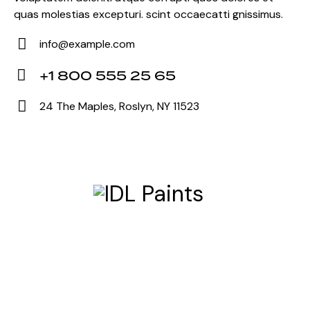
quas molestias excepturi. scint occaecatti gnissimus.
info@example.com
E-
+1 800 555 25 65
m
Ph
ail:
24 The Maples, Roslyn, NY 11523
on
Ad
e:
dr
es
s: